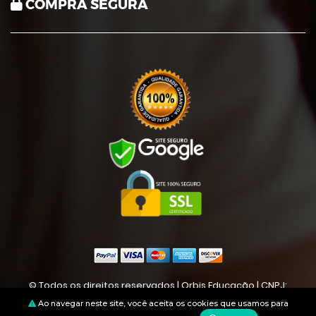
COMPRA SEGURA
© Todos os direitos reservados | Orbis Educação | CNPJ:
22349678000117
Ao navegar neste site, você aceita os cookies que usamos para