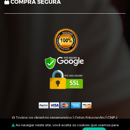
COMPRA SEGURA
© Todos os direitos reservados | Orbis Educação | CNPJ:
22349678000117
Ao navegar neste site, você aceita os cookies que usamos para