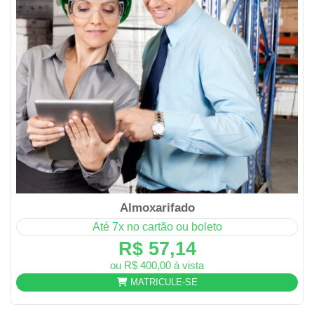
Almoxarifado
Até 7x no cartão ou boleto
R$ 57,14
ou R$ 400,00 à vista
MATRICULE-SE