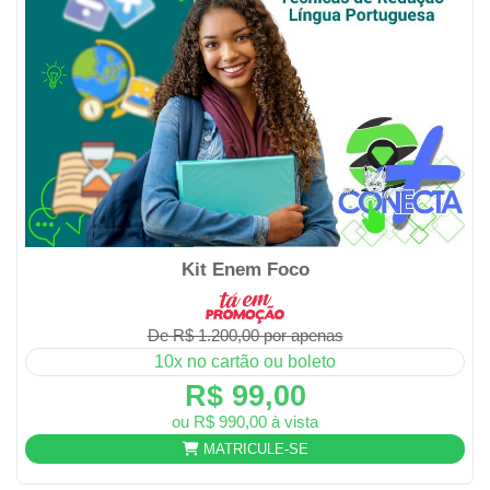
Kit Enem Foco
De R$ 1.200,00 por apenas
10x no cartão ou boleto
R$ 99,00
ou R$ 990,00 à vista
MATRICULE-SE