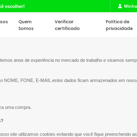
cê escolher!
Minha
rsos
Quem
Verificar
Política de
Somos
certificado
privacidade
emos anos de experiência no mercado de trabalho e visamos sempre
mo NOME, FONE, E-MAIL estes dados ficam armazenados em nossa 
liza uma compra.
s?
sso site utilizamos cookies evitando que você fique preenchendo