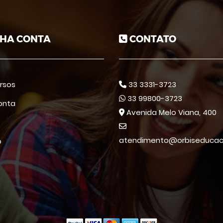
HA CONTA
CONTATO
rsos
33 3331-3723
33 99800-3723
onta
Avenida Melo Viana, 400
atendimento@orbiseduca
o